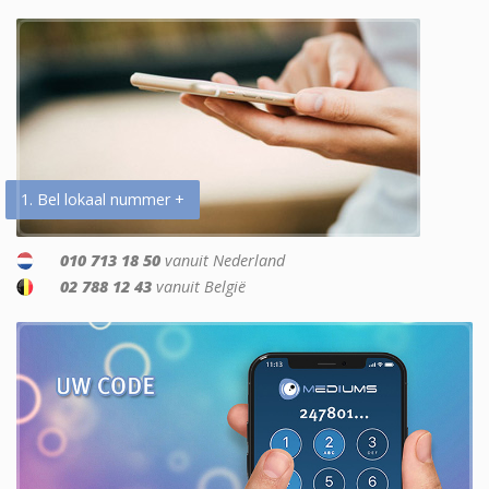
1. Bel lokaal nummer +
010 713 18 50
vanuit Nederland
02 788 12 43
vanuit België