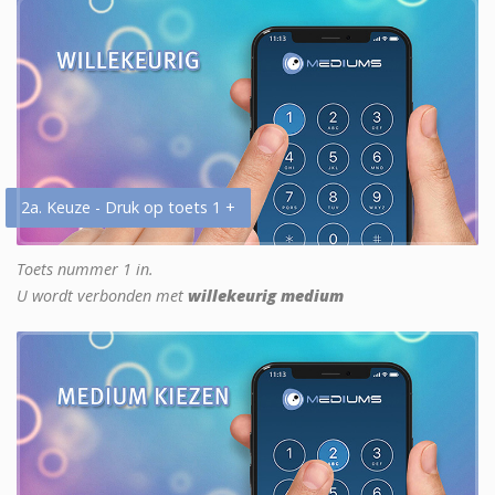
2a. Keuze - Druk op toets 1 +
Toets nummer 1 in.
U wordt verbonden met
willekeurig medium