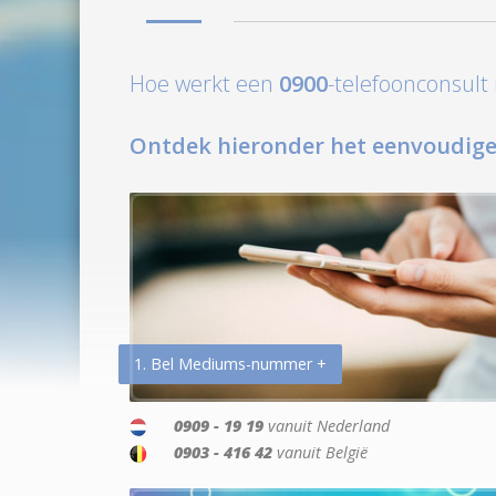
Hoe werkt een
0900
-telefoonconsul
Ontdek hieronder het eenvoudige
1. Bel Mediums-nummer +
0909 - 19 19
vanuit Nederland
0903 - 416 42
vanuit België