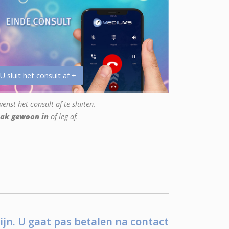
 U sluit het consult af +
enst het consult af te sluiten.
ak gewoon in
of leg af.
ijn. U gaat pas betalen na contact