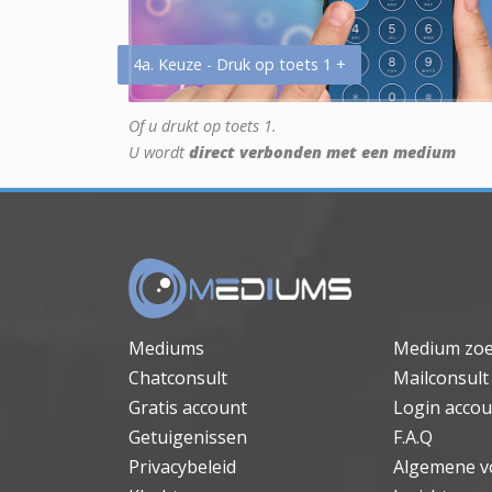
4a. Keuze - Druk op toets 1 +
Of u drukt op toets 1.
U wordt
direct verbonden met een medium
Mediums
Medium zo
Chatconsult
Mailconsult
Gratis account
Login accou
Getuigenissen
F.A.Q
Privacybeleid
Algemene v