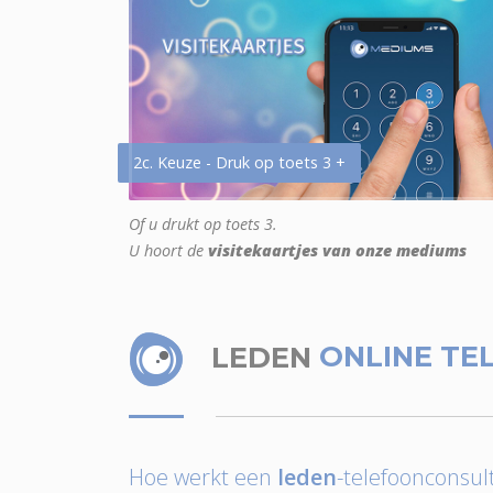
2c. Keuze - Druk op toets 3 +
Of u drukt op toets 3.
U hoort de
visitekaartjes van onze mediums
LEDEN
ONLINE TE
Hoe werkt een
leden
-telefoonconsult