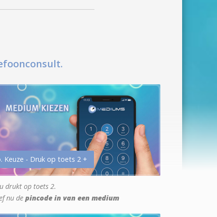
efoonconsult.
. Keuze - Druk op toets 2 +
u drukt op toets 2.
ef nu de
pincode in van een medium