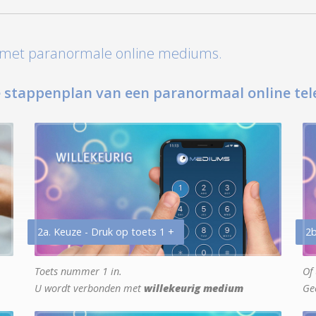
t met paranormale online mediums.
 stappenplan van een paranormaal online tel
2a. Keuze - Druk op toets 1 +
2b
Toets nummer 1 in.
Of 
U wordt verbonden met
willekeurig medium
Ge