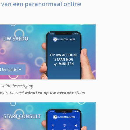
 van een paranormaal online
 Uw saldo +
 saldo bevestiging.
hoort hoeveel
minuten op uw account
staan.