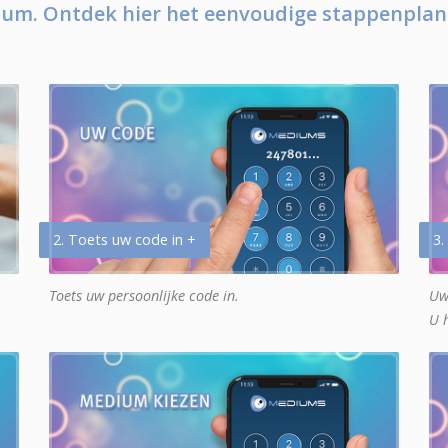
um. Ontdek hier het eenvoudige stappenplan
2. Toets uw code in +
3.
Toets uw persoonlijke code in.
Uw
U 