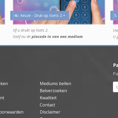
4b. Keuze - Druk op toets 2 +
5.
Of u drukt op toets 2.
Uw
Geef nu de
pincode in van een medium
U 
P
Pa
eken
Mediums bellen
Uw
Belverzoeken
nt
Kwaliteit
Contact
oorwaarden
Disclaimer