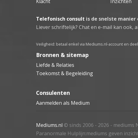
Klacht
Inzichten
Telefonisch consult
is de snelste manier
Liever schriftelijk? Chat en e-mail kan ook, al
Veiligheid: betaal enkel via Mediums.nl-account en de
Bronnen & sitemap
Liefde & Relaties
Toekomst & Begeleiding
Consulenten
Aanmelden als Medium
Mediums.nl
© sinds 2006 - 2026
- mediums N
Paranormale Hulplijn:mediums geven inzich