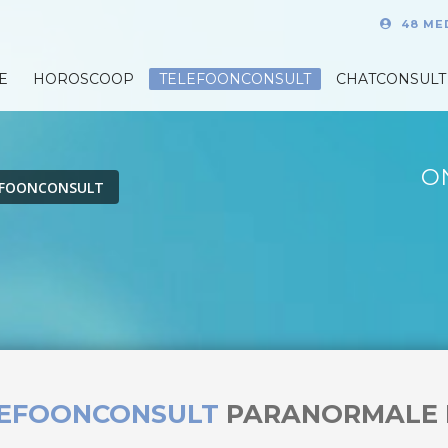
48 ME
E
HOROSCOOP
TELEFOONCONSULT
CHATCONSULT
O
EFOONCONSULT
LEFOONCONSULT
PARANORMALE 