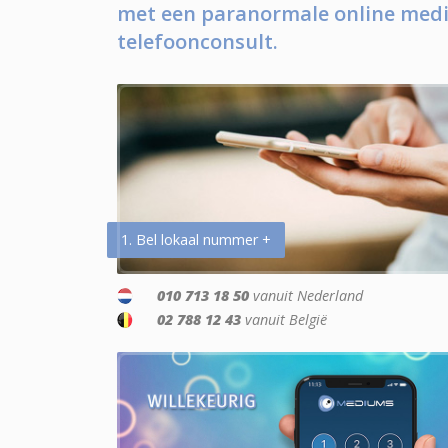
met een paranormale online medi
telefoonconsult.
1. Bel lokaal nummer +
010 713 18 50
vanuit Nederland
02 788 12 43
vanuit België