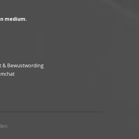
en medium
.
ht & Bewustwording
umchat
den