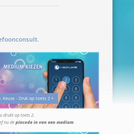
efoonconsult.
. Keuze - Druk op toets 2 +
u drukt op toets 2.
ef nu de
pincode in van een medium