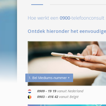
Hoe werkt een
0900
-telefoonconsul
Ontdek hieronder het eenvoudige
1. Bel Mediums-nummer +
0909 - 19 19
vanuit Nederland
0903 - 416 42
vanuit België