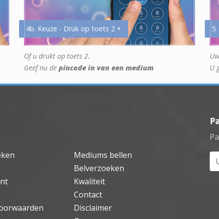
4b. Keuze - Druk op toets 2 +
5.
Of u drukt op toets 2.
Uw
Geef nu de
pincode in van een medium
U 
P
Pa
eken
Mediums bellen
Uw
Belverzoeken
nt
Kwaliteit
Contact
oorwaarden
Disclaimer