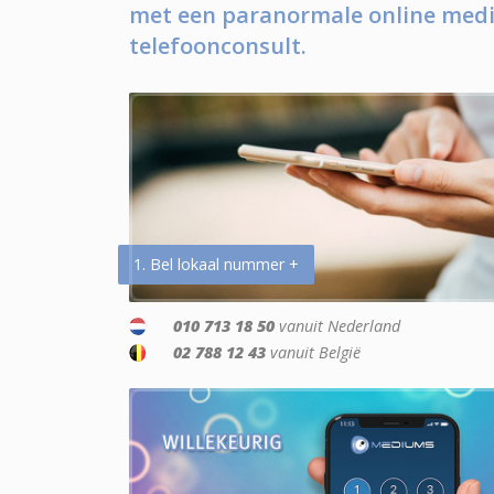
met een paranormale online medi
telefoonconsult.
1. Bel lokaal nummer +
010 713 18 50
vanuit Nederland
02 788 12 43
vanuit België