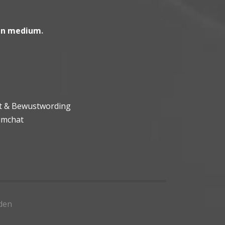
en medium
.
ht & Bewustwording
umchat
den