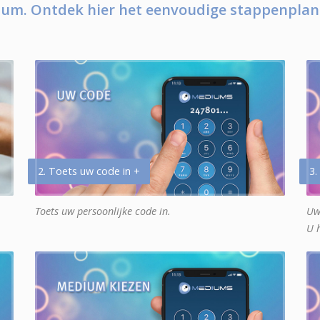
um. Ontdek hier het eenvoudige stappenplan
2. Toets uw code in +
3.
Toets uw persoonlijke code in.
Uw
U 