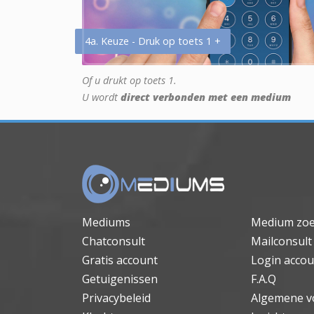
4a. Keuze - Druk op toets 1 +
Of u drukt op toets 1.
U wordt
direct verbonden met een medium
Mediums
Medium zo
Chatconsult
Mailconsult
Gratis account
Login accou
Getuigenissen
F.A.Q
Privacybeleid
Algemene v