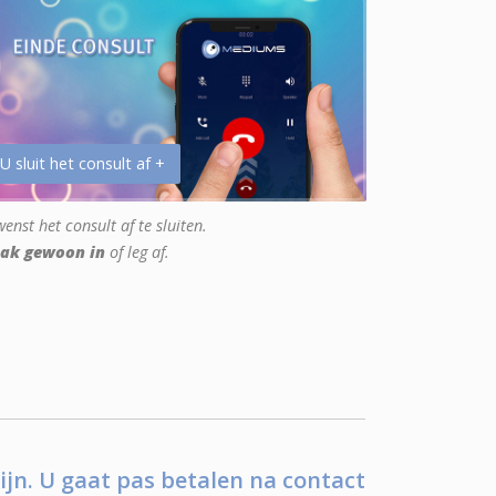
 U sluit het consult af +
enst het consult af te sluiten.
ak gewoon in
of leg af.
ijn. U gaat pas betalen na contact