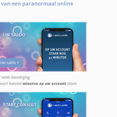
 van een paranormaal online
 Uw saldo +
 saldo bevestiging.
hoort hoeveel
minuten op uw account
staan.