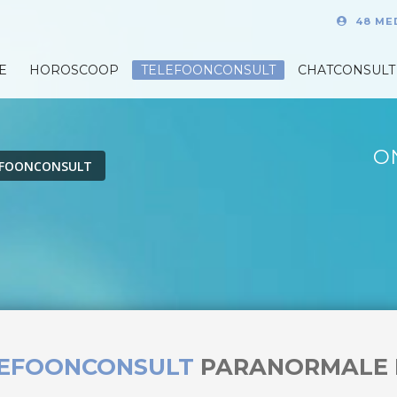
48 ME
E
HOROSCOOP
TELEFOONCONSULT
CHATCONSULT
O
EFOONCONSULT
LEFOONCONSULT
PARANORMALE 