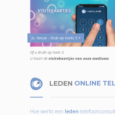
2c. Keuze - Druk op toets 3 +
Of u drukt op toets 3.
U hoort de
visitekaartjes van onze mediums
LEDEN
ONLINE TE
Hoe werkt een
leden
-telefoonconsult