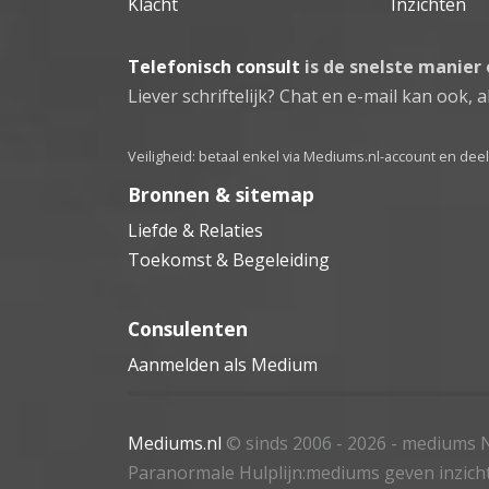
Klacht
Inzichten
Telefonisch consult
is de snelste manier
Liever schriftelijk? Chat en e-mail kan ook, al
Veiligheid: betaal enkel via Mediums.nl-account en de
Bronnen & sitemap
Liefde & Relaties
Toekomst & Begeleiding
Consulenten
Aanmelden als Medium
Mediums.nl
© sinds 2006 - 2026
- mediums N
Paranormale Hulplijn:mediums geven inzich