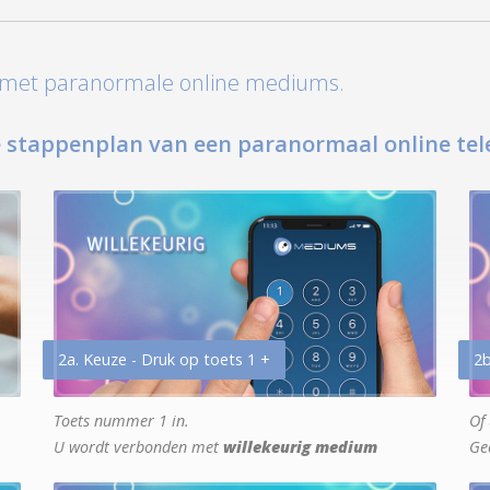
t met paranormale online mediums.
 stappenplan van een paranormaal online tel
2a. Keuze - Druk op toets 1 +
2b
Toets nummer 1 in.
Of 
U wordt verbonden met
willekeurig medium
Ge