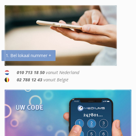
1. Bel lokaal nummer +
010 713 18 50
vanuit Nederland
02 788 12 43
vanuit België