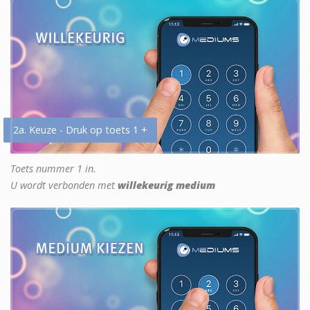
2a. Keuze - Druk op toets 1 +
Toets nummer 1 in.
U wordt verbonden met
willekeurig medium