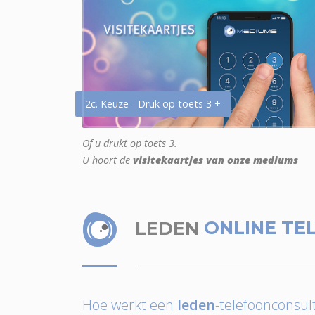
2c. Keuze - Druk op toets 3 +
Of u drukt op toets 3.
U hoort de
visitekaartjes van onze mediums
LEDEN
ONLINE TE
Hoe werkt een
leden
-telefoonconsult