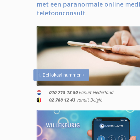
met een paranormale online medi
telefoonconsult.
1. Bel lokaal nummer +
010 713 18 50
vanuit Nederland
02 788 12 43
vanuit België