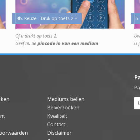
4b. Keuze - Druk op toets 2 +
5.
Of u drukt op toets 2.
Uw
Geef nu de
pincode in van een medium
U 
P
Pa
eken
Mediums bellen
Uw
Belverzoeken
nt
Kwaliteit
Contact
oorwaarden
Disclaimer