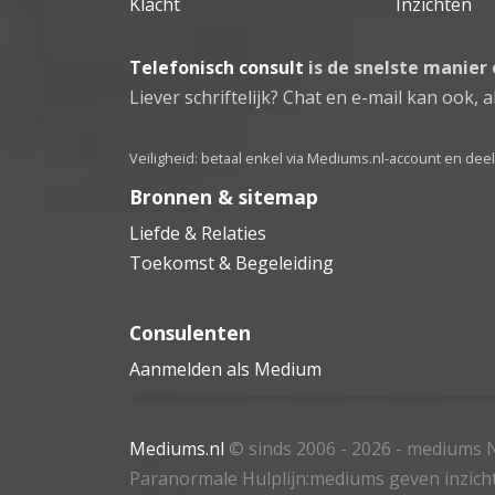
Klacht
Inzichten
Telefonisch consult
is de snelste manier
Liever schriftelijk? Chat en e-mail kan ook, al
Veiligheid: betaal enkel via Mediums.nl-account en de
Bronnen & sitemap
Liefde & Relaties
Toekomst & Begeleiding
Consulenten
Aanmelden als Medium
Mediums.nl
© sinds 2006 - 2026
- mediums N
Paranormale Hulplijn:mediums geven inzich