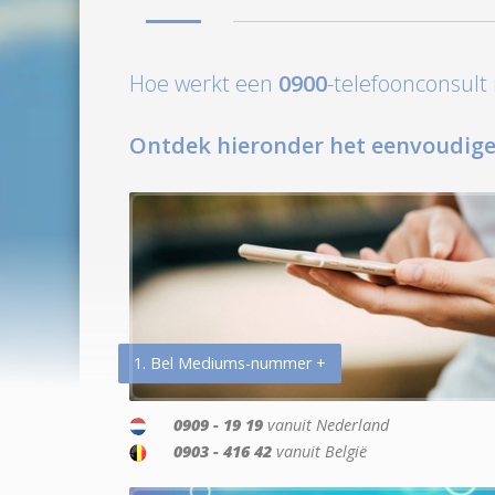
Hoe werkt een
0900
-telefoonconsul
Ontdek hieronder het eenvoudige
1. Bel Mediums-nummer +
0909 - 19 19
vanuit Nederland
0903 - 416 42
vanuit België