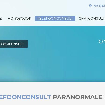
48 ME
E
HOROSCOOP
TELEFOONCONSULT
CHATCONSULT
O
EFOONCONSULT
LEFOONCONSULT
PARANORMALE 