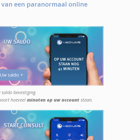
 van een paranormaal online
 Uw saldo +
 saldo bevestiging.
hoort hoeveel
minuten op uw account
staan.