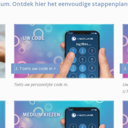
um. Ontdek hier het eenvoudige stappenplan
2. Toets uw code in +
3.
Toets uw persoonlijke code in.
Uw
U 