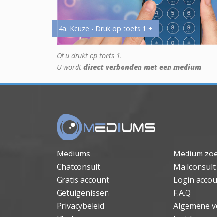
4a. Keuze - Druk op toets 1 +
Of u drukt op toets 1.
U wordt
direct verbonden met een medium
Mediums
Medium zo
Chatconsult
Mailconsult
Gratis account
Login accou
Getuigenissen
F.A.Q
Privacybeleid
Algemene v