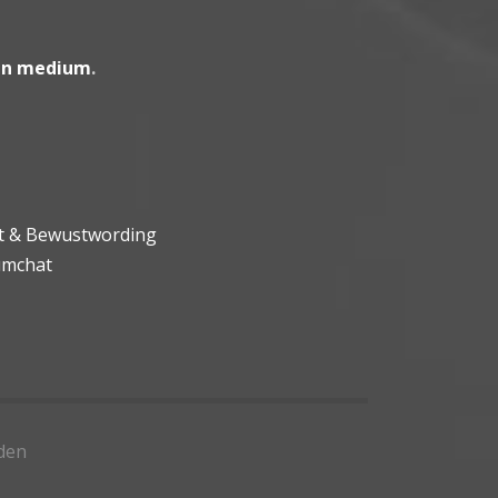
en medium
.
ht & Bewustwording
umchat
den