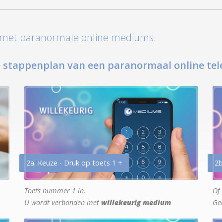
t met paranormale online mediums.
 stappenplan van een paranormaal online tel
2a. Keuze - Druk op toets 1 +
2b
Toets nummer 1 in.
Of 
U wordt verbonden met
willekeurig medium
Ge