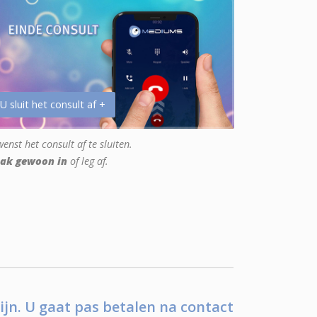
 U sluit het consult af +
enst het consult af te sluiten.
ak gewoon in
of leg af.
ijn. U gaat pas betalen na contact