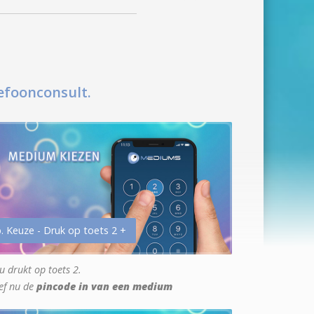
efoonconsult.
. Keuze - Druk op toets 2 +
u drukt op toets 2.
ef nu de
pincode in van een medium