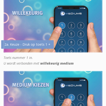
2a. Keuze - Druk op toets 1 +
Toets nummer 1 in.
U wordt verbonden met
willekeurig medium