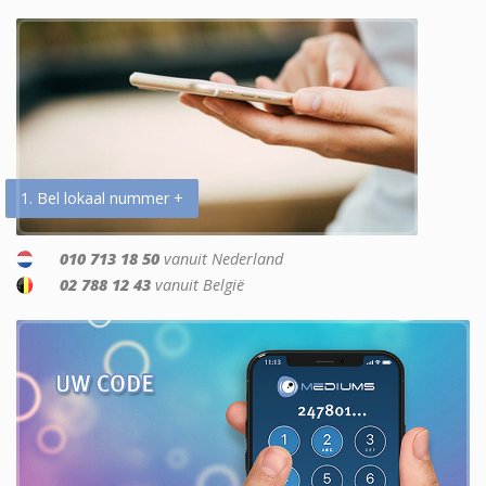
1. Bel lokaal nummer +
010 713 18 50
vanuit Nederland
02 788 12 43
vanuit België