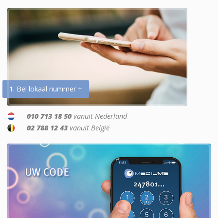
1. Bel lokaal nummer +
010 713 18 50
vanuit Nederland
02 788 12 43
vanuit België