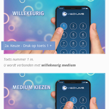
2a. Keuze - Druk op toets 1 +
Toets nummer 1 in.
U wordt verbonden met
willekeurig medium